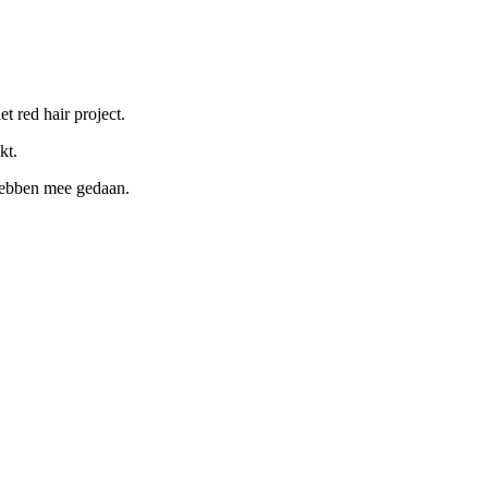
t red hair project.
kt.
 hebben mee gedaan.